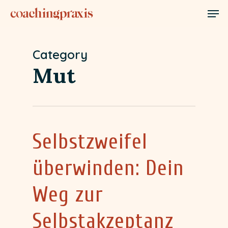
Skip
Men
to
Close
main
Menu
Category
content
Mut
Selbstzweifel
überwinden: Dein
Weg zur
Selbstakzeptanz