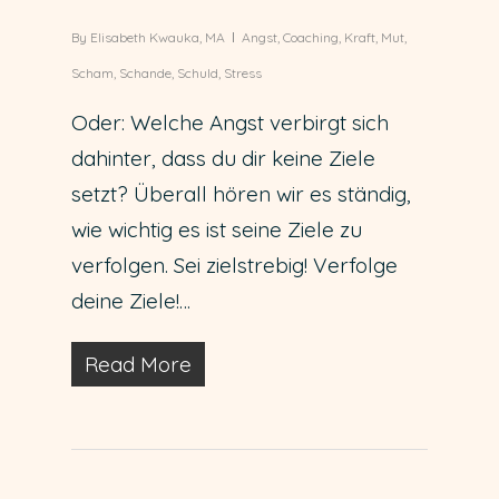
By
Elisabeth Kwauka, MA
Angst
,
Coaching
,
Kraft
,
Mut
,
Scham
,
Schande
,
Schuld
,
Stress
Oder: Welche Angst verbirgt sich
dahinter, dass du dir keine Ziele
setzt? Überall hören wir es ständig,
wie wichtig es ist seine Ziele zu
verfolgen. Sei zielstrebig! Verfolge
deine Ziele!…
Read More