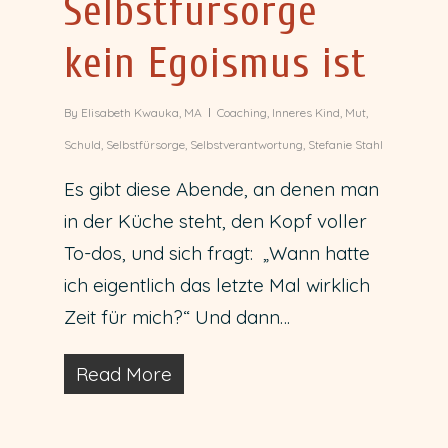
Selbstfürsorge
kein Egoismus ist
By
Elisabeth Kwauka, MA
Coaching
,
Inneres Kind
,
Mut
,
Schuld
,
Selbstfürsorge
,
Selbstverantwortung
,
Stefanie Stahl
Es gibt diese Abende, an denen man
in der Küche steht, den Kopf voller
To-dos, und sich fragt: „Wann hatte
ich eigentlich das letzte Mal wirklich
Zeit für mich?“ Und dann…
Read More