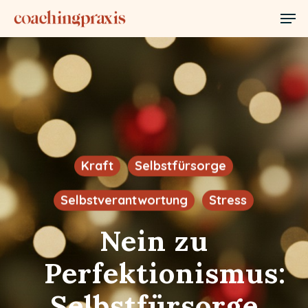
Skip
Men
to
Close
main
Menu
content
Kraft
Selbstfürsorge
Selbstverantwortung
Stress
Nein zu
Perfektionismus:
Selbstfürsorge