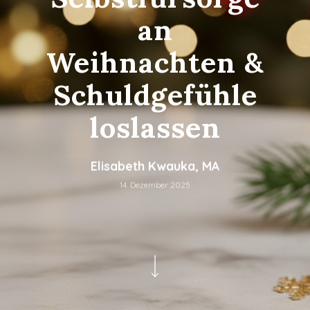
an
Weihnachten &
Schuldgefühle
loslassen
Elisabeth Kwauka, MA
14. Dezember 2025