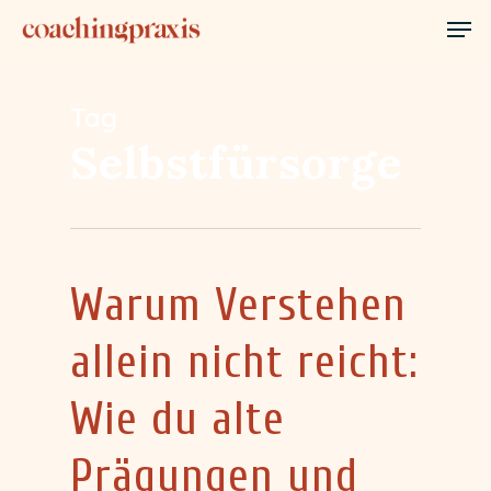
Skip
Men
to
Close
main
Menu
Tag
content
Selbstfürsorge
Warum Verstehen
allein nicht reicht:
Wie du alte
Prägungen und