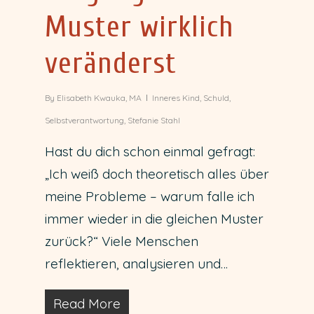
Muster wirklich
veränderst
By
Elisabeth Kwauka, MA
Inneres Kind
,
Schuld
,
Selbstverantwortung
,
Stefanie Stahl
Hast du dich schon einmal gefragt:
„Ich weiß doch theoretisch alles über
meine Probleme – warum falle ich
immer wieder in die gleichen Muster
zurück?“ Viele Menschen
reflektieren, analysieren und…
Read More