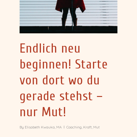
Endlich neu
beginnen! Starte
von dort wo du
gerade stehst –
nur Mut!
By
Elisabeth Kwauka, MA
Coaching
,
Kraft
,
Mut