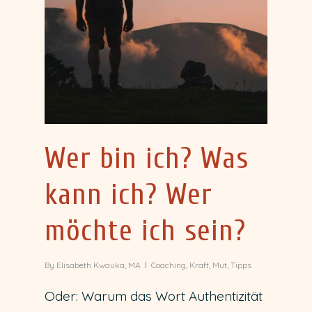
Wer bin ich? Was
kann ich? Wer
möchte ich sein?
By
Elisabeth Kwauka, MA
Coaching
,
Kraft
,
Mut
,
Tipps
Oder: Warum das Wort Authentizität